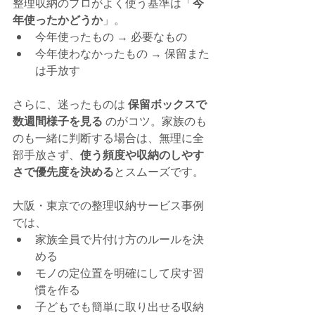
整理収納のプロがよく使う基準は「
今
年使ったかどうか
」。
今年使ったもの → 必要なもの
今年使わなかったもの → 保留また
は手放す
さらに、迷ったものは 
保留ボックスで
数週間様子を見る
 のがコツ。家族のも
のも一緒に判断する場合は、無理に全
部手放さず、
使う頻度や収納のしやす
さで優先度を決める
とスムーズです。
大阪・東京での整理収納サービス事例
では、
家族全員で片付け方のルールを決
める
モノの定位置を明確にして戻す習
慣を作る
子どもでも簡単に取り出せる収納