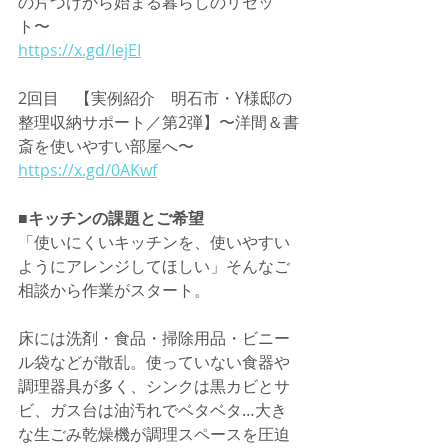
の片づけから始まる暮らしのリセッ
ト〜
https://x.gd/IejEI
2回目　
【実例紹介　明石市・Y様邸の
整理収納サポート／第2弾】〜洋間＆書
斎を使いやすい部屋へ〜
https://x.gd/0AKwf
■キッチンの課題とご希望
「使いにくいキッチンを、使いやすい
ようにアレンジしてほしい」そんなご
相談から作業がスタート。
床には洗剤・食品・掃除用品・ビニー
ル袋などが散乱。使っていない食器や
調理器具が多く、シンクは黒カビとサ
ビ、ガス台は油汚れでベタベタ…大き
な生ごみ乾燥機が調理スペースを圧迫