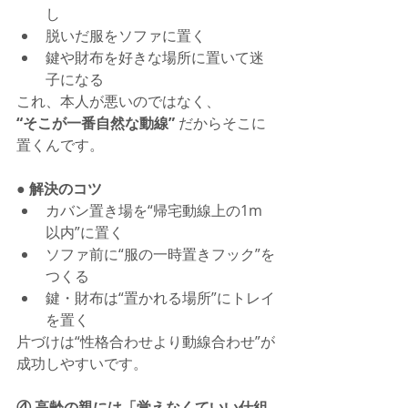
し
脱いだ服をソファに置く
鍵や財布を好きな場所に置いて迷
子になる
これ、本人が悪いのではなく、
“そこが一番自然な動線”
 だからそこに
置くんです。
● 解決のコツ
カバン置き場を“帰宅動線上の1m
以内”に置く
ソファ前に“服の一時置きフック”を
つくる
鍵・財布は“置かれる場所”にトレイ
を置く
片づけは“性格合わせより動線合わせ”が
成功しやすいです。
④ 高齢の親には「覚えなくていい仕組