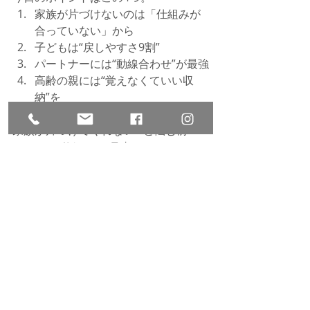
家族が片づけないのは「仕組みが
合っていない」から
子どもは“戻しやすさ9割”
パートナーには“動線合わせ”が最強
高齢の親には“覚えなくていい収
納”を
ルールはシンプルに、最小限でOK
家族が片づけてくれない…と悩む前
に、ぜひ“仕組み”を見直してみてくださ
いね。
アスは、ご家庭からオフィスまで暮ら
しのあらゆる困ったを解決いたしま
す。
お気軽にご相談、お問い合わせくださ
いね。
お問い合わせ先　
https://www.kurashi-
otetsudai.com/contact