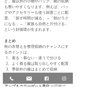
と、服以外の小物やバッグ、靴の収納
も整いやすくなります。例えば、バッ
グやアクセサリーも使う頻度ごとに配
置。「探す時間が減る」→「朝がラク
になる」→「家族も自然と片付ける」
という好循環が生まれます。
まとめ
秋の衣替えを整理収納のチャンスにす
るポイントは、
着る・着ない・迷うで分ける
よく着る服は取り出しやすく配置
季節外の服はまとめて収納
さらに、迷ったら大阪・東京の整理収
納サービスを活用すれば、
一気に効率
アップ＆クローゼット美化
 が可能で
す。
アスは、ご家庭からオフィスまで暮ら