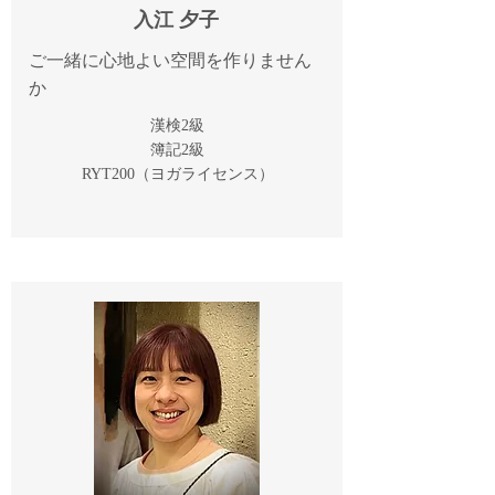
入江 夕子
ご一緒に心地よい空間を作りません
か
漢検2級
簿記2級
​RYT200（ヨガライセンス）